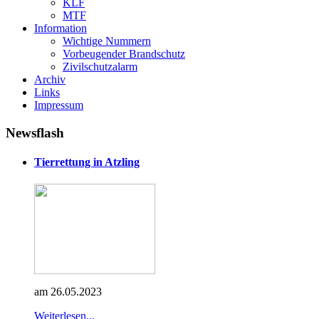
KLF
MTF
Information
Wichtige Nummern
Vorbeugender Brandschutz
Zivilschutzalarm
Archiv
Links
Impressum
Newsflash
Tierrettung in Atzling
am 26.05.2023
Weiterlesen...