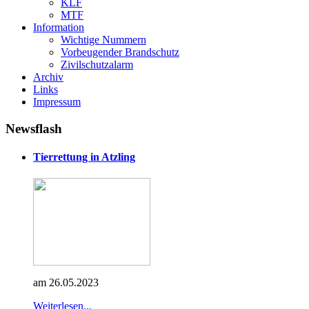
KLF
MTF
Information
Wichtige Nummern
Vorbeugender Brandschutz
Zivilschutzalarm
Archiv
Links
Impressum
Newsflash
Tierrettung in Atzling
am 26.05.2023
Weiterlesen...