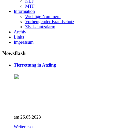
KLF
MTF
Information
Wichtige Nummern
Vorbeugender Brandschutz
Zivilschutzalarm
Archiv
Links
Impressum
Newsflash
Tierrettung in Atzling
am 26.05.2023
Weiterlesen...