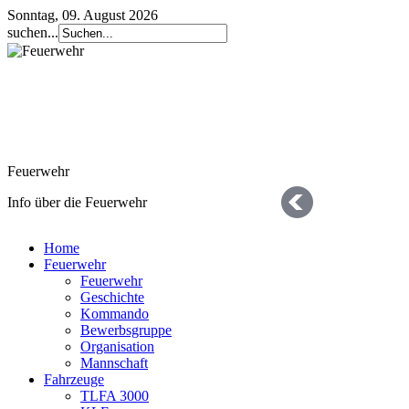
Sonntag, 09. August 2026
suchen...
Feuerwehr
Info über die Feuerwehr
Home
Feuerwehr
Feuerwehr
Geschichte
Kommando
Bewerbsgruppe
Organisation
Geschichte
Mannschaft
Fahrzeuge
die letzten 125 Jahre
TLFA 3000