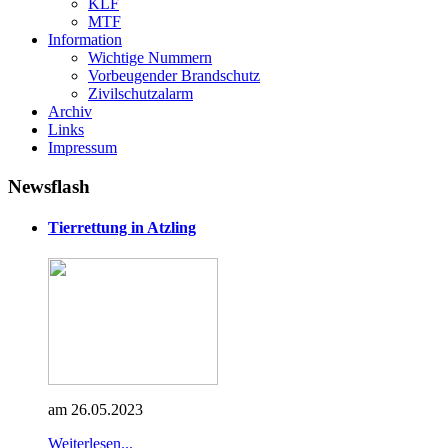
KLF
MTF
Information
Wichtige Nummern
Vorbeugender Brandschutz
Zivilschutzalarm
Archiv
Links
Impressum
Newsflash
Tierrettung in Atzling
am 26.05.2023
Weiterlesen...