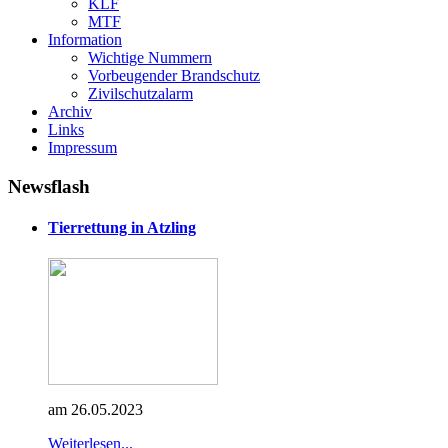
KLF
MTF
Information
Wichtige Nummern
Vorbeugender Brandschutz
Zivilschutzalarm
Archiv
Links
Impressum
Newsflash
Tierrettung in Atzling
am 26.05.2023
Weiterlesen...