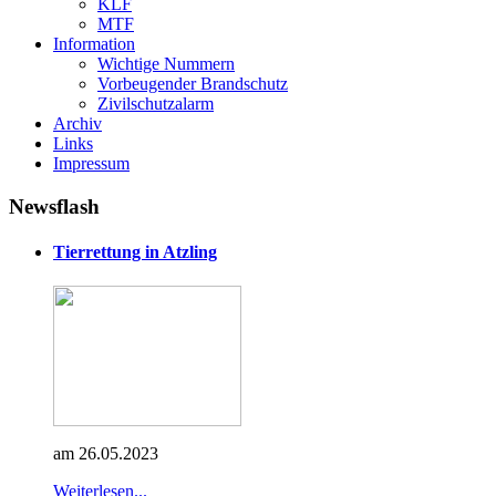
KLF
MTF
Information
Wichtige Nummern
Vorbeugender Brandschutz
Zivilschutzalarm
Archiv
Links
Impressum
Newsflash
Tierrettung in Atzling
am 26.05.2023
Weiterlesen...