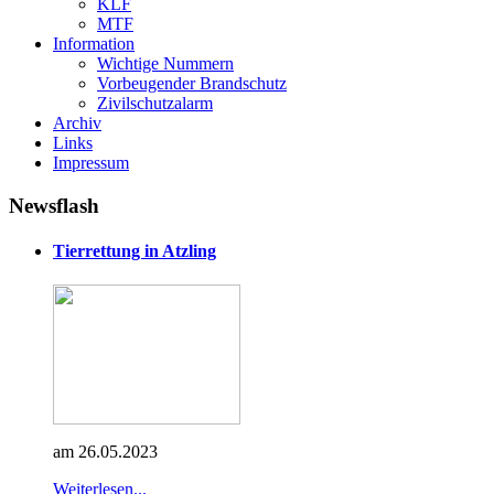
KLF
MTF
Information
Wichtige Nummern
Vorbeugender Brandschutz
Zivilschutzalarm
Archiv
Links
Impressum
Newsflash
Tierrettung in Atzling
am 26.05.2023
Weiterlesen...